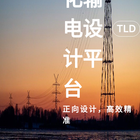
电设
TLD
计平
台
正向设计，高效精
准